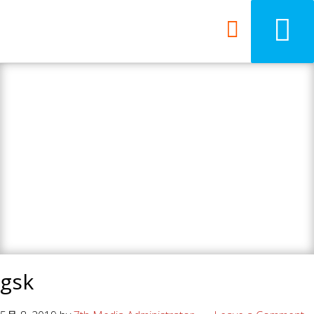
7th Media - Beyond
your ordinary web
design agency.
gsk