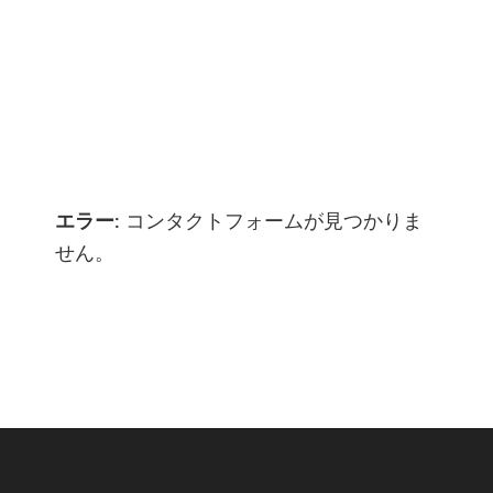
Got a digital project? Just tell us
your requirements and we will get
the right solution for you.
Let 7th Media bring your digital
presence to the next level!
エラー:
コンタクトフォームが見つかりま
せん。